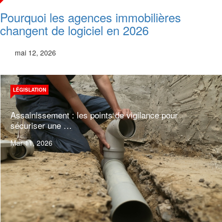
Pourquoi les agences immobilières
changent de logiciel en 2026
mai 12, 2026
© Free
Joomla! 3 Modules
- by
VinaGecko.com
LÉGISLATION
Assainissement : les points de vigilance pour
sécuriser une …
Mar 11, 2026