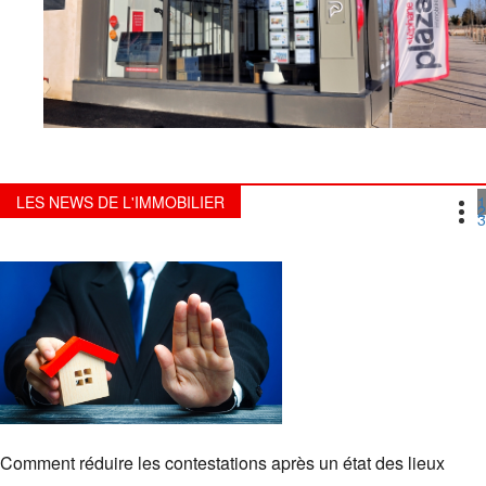
LES NEWS DE L'IMMOBILIER
1
2
3
Comment réduire les contestations après un état des lieux